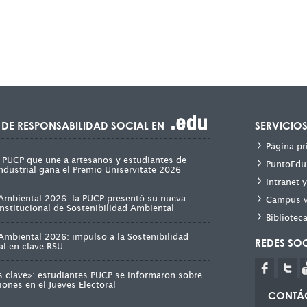
 DE RESPONSABILIDAD SOCIAL EN
SERVICIO
Página pr
 PUCP que une a artesanos y estudiantes de
PuntoEdu
ndustrial gana el Premio Uniservitate 2026
Intranet 
mbiental 2026: la PUCP presentó su nueva
Campus v
 Institucional de Sostenibilidad Ambiental
Bibliotec
mbiental 2026: impulso a la Sostenibilidad
REDES SO
l en clave RSU
s clave»: estudiantes PUCP se informaron sobre
iones en el Jueves Electoral
CONTÁ