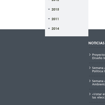
2015
2011
2014
NOTICIAS
Proyecto
Diseño I
Semana A
Política
Semana A
Ambienta
«Votar e
las elecc