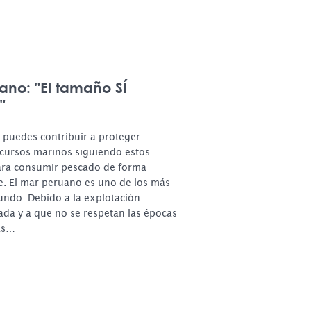
rano: "El tamaño SÍ
"
 puedes contribuir a proteger
ecursos marinos siguiendo estos
ara consumir pescado de forma
e. El mar peruano es uno de los más
undo. Debido a la explotación
ada y a que no se respetan las épocas
las…