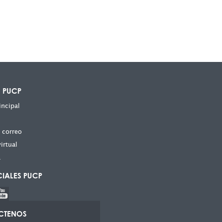
S PUCP
incipal
y correo
irtual
a
CIALES PUCP
CTENOS