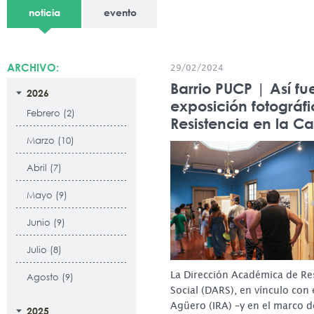
noticia
evento
ARCHIVO:
29/02/2024
Barrio PUCP | Así fu
2026
exposición fotográf
Febrero (2)
Resistencia en la C
Marzo (10)
Abril (7)
Mayo (9)
Junio (9)
Julio (8)
La Dirección Académica de Re
Agosto (9)
Social (DARS), en vínculo con e
Agüero (IRA) –y en el marco de
2025