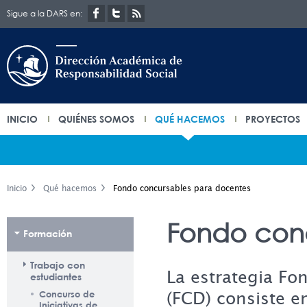
Sigue a la DARS en:
INICIO
QUIÉNES SOMOS
QUÉ HACEMOS
PROYECTOS
Inicio
Qué hacemos
Fondo concursables para docentes
Fondo con
Formación
Trabajo con
La estrategia Fo
estudiantes
(FCD) consiste e
Concurso de
Iniciativas de