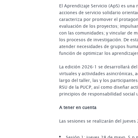
El Aprendizaje Servicio (ApS) es una
acciones de servicio solidario orien
caracteriza por promover el protagoni
evaluación de los proyectos; impulsar
con las comunidades; y vincular de m
los procesos de investigación. De est
atender necesidades de grupos human
función de optimizar los aprendizaje
La edición 2026-1 se desarrollará del
virtuales y actividades asincrónicas,
largo del taller, las y los participan
RSU de la PUCP, así como diseñar act
principios de responsabilidad social u
A tener en cuenta
Las sesiones se realizarán del jueves
Sesión 1: jueves 28 de mayo, 5 p.m