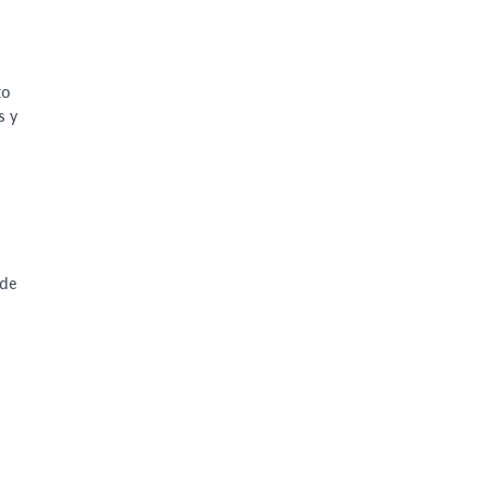
to
s y
 de