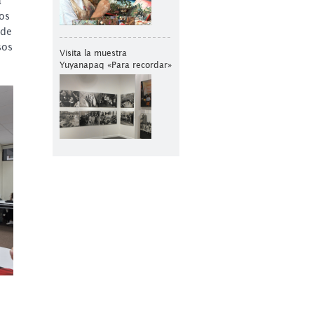
a
sos
 de
sos
Visita la muestra
Yuyanapaq «Para recordar»