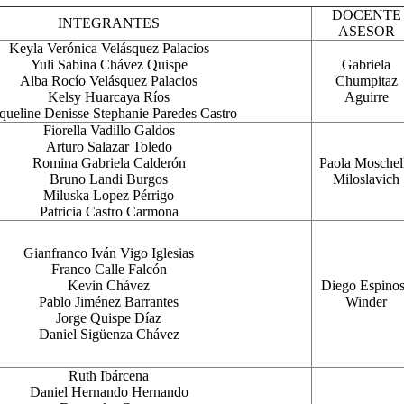
DOCENTE
INTEGRANTES
ASESOR
Keyla Verónica Velásquez Palacios
Yuli Sabina Chávez Quispe
Gabriela
Alba Rocío Velásquez Palacios
Chumpitaz
Kelsy Huarcaya Ríos
Aguirre
queline Denisse Stephanie Paredes Castro
Fiorella Vadillo Galdos
Arturo Salazar Toledo
Romina Gabriela Calderón
Paola Moschel
Bruno Landi Burgos
Miloslavich
Miluska Lopez Pérrigo
Patricia Castro Carmona
Gianfranco Iván Vigo Iglesias
Franco Calle Falcón
Kevin Chávez
Diego Espino
Pablo Jiménez Barrantes
Winder
Jorge Quispe Díaz
Daniel Sigüenza Chávez
Ruth Ibárcena
Daniel Hernando Hernando