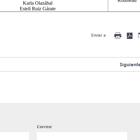
Rousseau
Karla Olazábal
Estelí Ruiz Gárate
Enviar a:
Siguient
Correo: