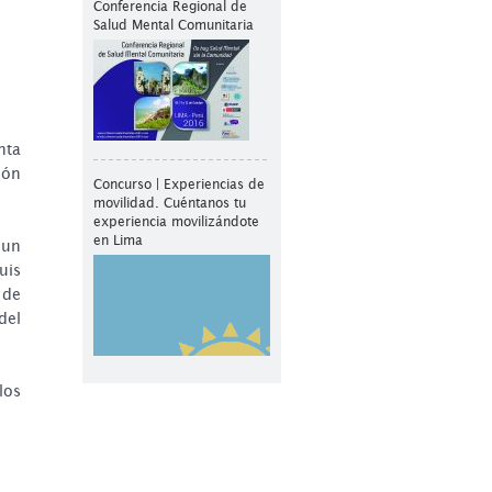
Conferencia Regional de
Salud Mental Comunitaria
nta
ión
Concurso | Experiencias de
movilidad. Cuéntanos tu
experiencia movilizándote
en Lima
 un
uis
 de
del
los