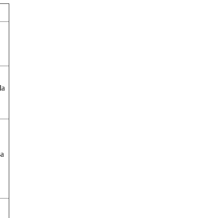
la
sa