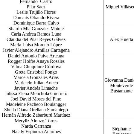
Fernando Castro
Pilar Saez
Miguel Villase
Leslie Trujillo Flores
Damaris Obando Rivera
Dominique Barra Calvo
Sharún Mía Gonzales Matute
Carla Andrea Ramos Luna
Claudia del Pilar Reyes Gálvez
Alex Huerta
Maria Luisa Moreno López
Javier Alejandro Arnillas Cartagena
Daniel Antonio Paiva Arteaga
Rogger Holfre Anaya Rosales
Vilma Chuquiure Córdova
Greta Cristobal Pongo
Marcela Gonzales Arias
Giovanna Dani
Maricielo Julián Ancco
Monteverde
Javier Andrés Limache
Bustamante
Julissa Elena Menchola Guerrero
Joel David Moses del Pino
Madeleine Pacheco Boulangger
Sheila Diana Orellana Samaniego
Hernán Alfredo Zabarburú Martínez
Meryliz Alonzo Torres
Narda Carranza
Stéphanie
Nataly Espinoza Adarmes