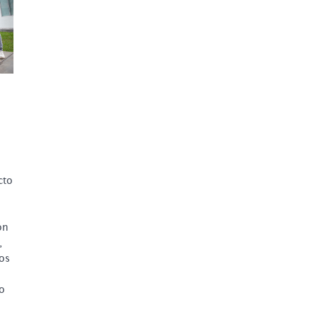
cto
ón
,
dos
o