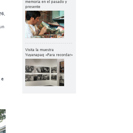
memoria en el pasado y
presente
26
,
 un
Visita la muestra
Yuyanapaq «Para recordar»
 e